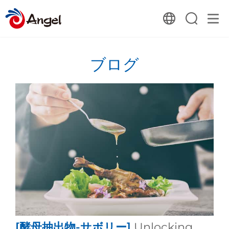
ブログ
[酵母抽出物-サボリー]
Unlocking