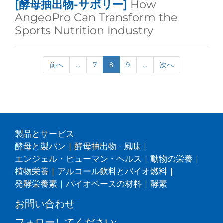
[酵母抽出物-サボリー]
How
AngeoPro Can Transform the
Sports Nutrition Industry
前へ
...
7
8
9
...
次へ
製品とサービス
酵母と製パン
|
酵母抽出物 - 風味
|
エンジェル・ヒューマン・ヘルス
|
動物の栄養
|
植物栄養
|
アルコール飲料とバイオ燃料
|
発酵栄養素
|
バイオベースの材料
|
酵素
お問い合わせ
フォローしてください: