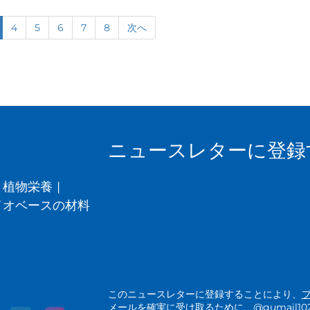
4
5
6
7
8
次へ
ニュースレターに登録
植物栄養
|
イオベースの材料
このニュースレターに登録することにより、
メールを確実に受け取るために、@gumail1025.a