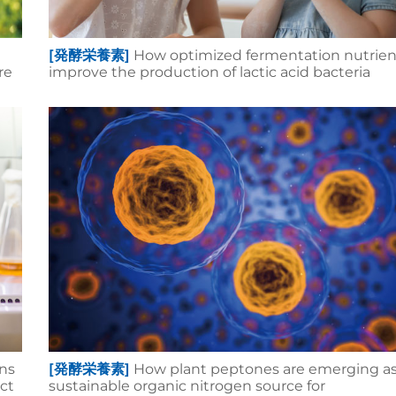
[発酵栄養素]
How optimized fermentation nutrien
re
improve the production of lactic acid bacteria
ons
[発酵栄養素]
How plant peptones are emerging as
ct
sustainable organic nitrogen source for