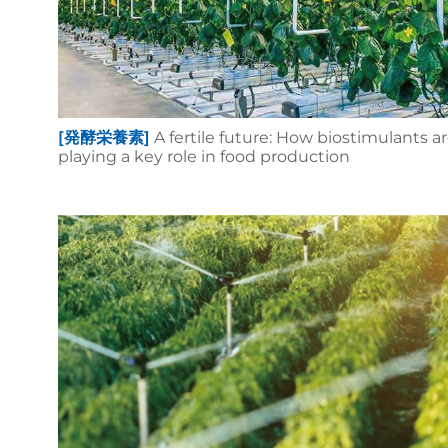
[発酵栄養素]
A fertile future: How biostimulants a
playing a key role in food production