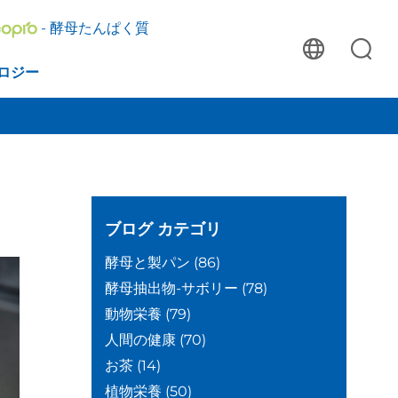
- 酵母たんぱく質
ロジー
ブログ
カテゴリ
酵母と製パン
(86)
酵母抽出物-サボリー
(78)
動物栄養
(79)
人間の健康
(70)
お茶
(14)
植物栄養
(50)