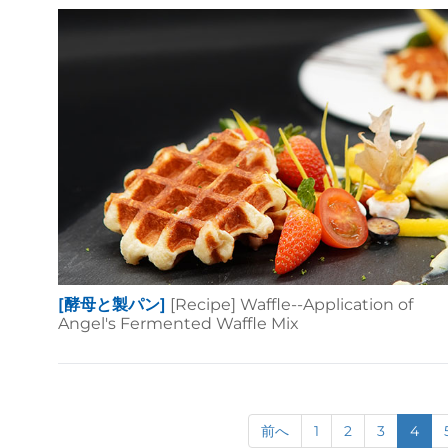
[酵母と製パン]
[Recipe] Waffle--Application of
Angel's Fermented Waffle Mix
前へ
1
2
3
4