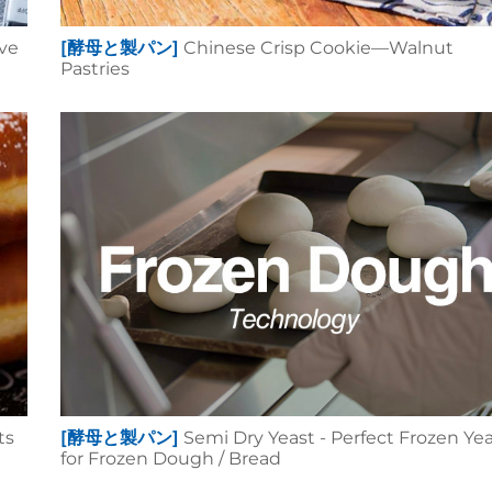
ove
[酵母と製パン]
Chinese Crisp Cookie—Walnut
Pastries
ts
[酵母と製パン]
Semi Dry Yeast - Perfect Frozen Ye
for Frozen Dough / Bread