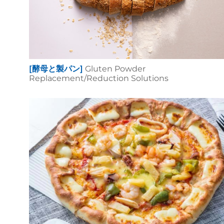
[酵母と製パン]
Gluten Powder
Replacement/Reduction Solutions