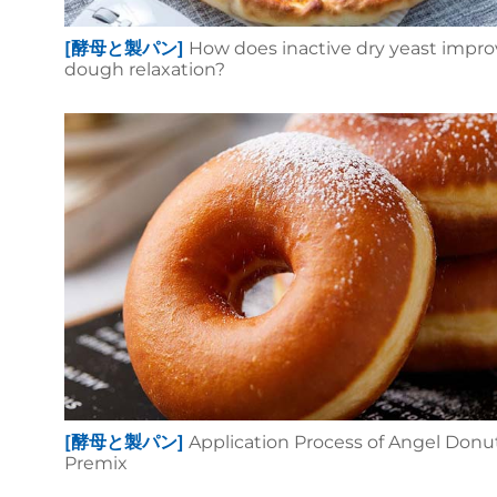
[酵母と製パン]
How does inactive dry yeast impr
dough relaxation?
[酵母と製パン]
Application Process of Angel Donu
Premix