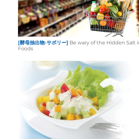
[酵母抽出物-サボリー]
Be wary of the Hidden Salt i
Foods