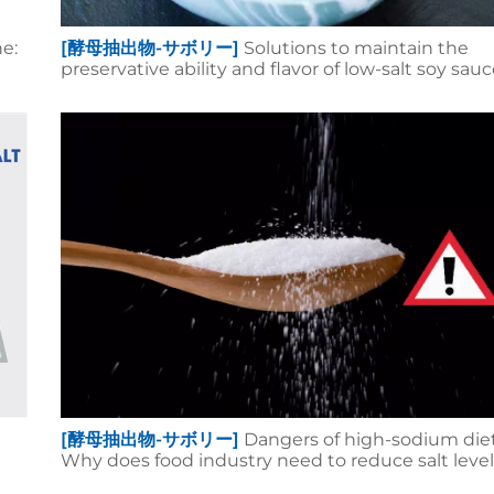
e:
[酵母抽出物-サボリー]
Solutions to maintain the
preservative ability and flavor of low-salt soy sau
[酵母抽出物-サボリー]
Dangers of high-sodium diet
Why does food industry need to reduce salt leve