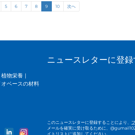
5
6
7
8
9
10
次へ
ニュースレターに登録
植物栄養
|
イオベースの材料
このニュースレターに登録することにより、
メールを確実に受け取るために、@gumail1025.a
イトリストに追加してください。