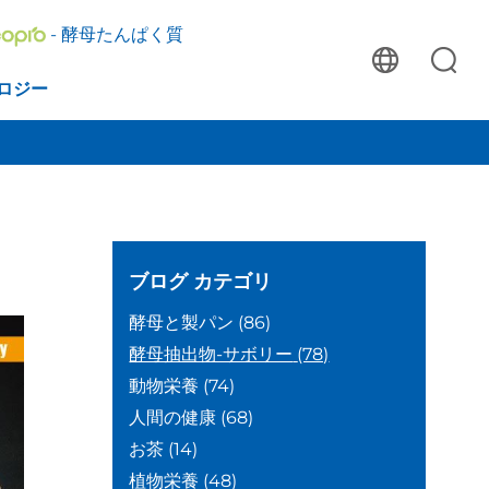
- 酵母たんぱく質
ロジー
ブログ
カテゴリ
酵母と製パン
(86)
酵母抽出物-サボリー
(78)
動物栄養
(74)
人間の健康
(68)
お茶
(14)
植物栄養
(48)