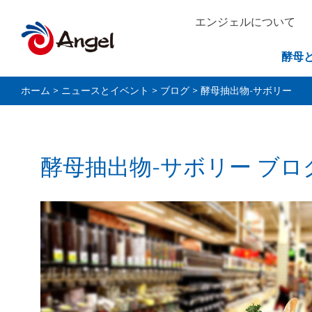
エンジェルについて
酵母
ホーム
>
ニュースとイベント
>
ブログ
>
酵母抽出物-サボリー
酵母抽出物-サボリー ブロ