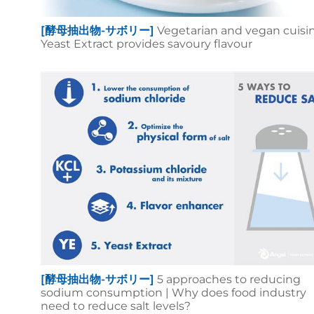
[酵母抽出物-サボリー]
Vegetarian and vegan cuisin
Yeast Extract provides savoury flavour
[酵母抽出物-サボリー]
5 approaches to reducing
sodium consumption | Why does food industry
need to reduce salt levels?