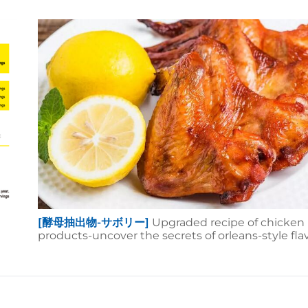
[酵母抽出物-サボリー]
Upgraded recipe of chicken
products-uncover the secrets of orleans-style fla